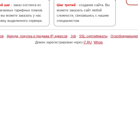
ой шаг
- заказ хостинга из
Шаг третий
- создание сайта. Вы
агаемых тарифных планов.
можете заказать сайт любой
 вы можете заказать у нас
сложности, связавшись с нашим
овку выделенного сервера.
специалистом.
ов
·
Аренда, покупка и продажа IP-адресов
·
Job
·
SSL-сертификаты
·
Освобождающие
Домен зарегистрирован через
i7.RU
.
Whois