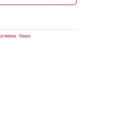
ся домены
·
Прокси