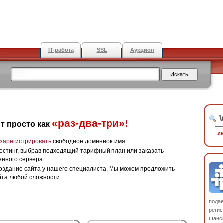
IT-работа
SSL
Аукцион
W
«раз-два-три»!
т просто как
зарегистрировать
свободное доменное имя.
остинг, выбрав подходящий тарифный план или заказать
енного сервера.
оздание сайта у нашего специалиста. Мы можем предложить
йта любой сложности.
пода
регис
шанс